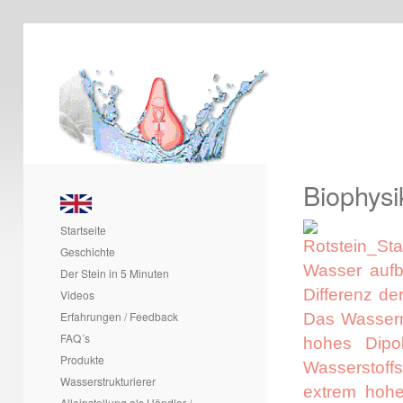
Biophysi
Startseite
Geschichte
Wasser aufb
Der Stein in 5 Minuten
Differenz de
Videos
Erfahrungen / Feedback
Das Wassermo
FAQ´s
hohes Dipo
Produkte
Wasserstoffs
Wasserstrukturierer
extrem hohe 
Alleinstellung als Händler /