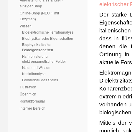
elektrischer 
einziger Shop
Online-Shop (NEU !!! mit
Der starke 
Enzymen)
Eigenschaf
Wissen
italienisc
Bioelektronische Terrainanalyse
dass in flü
Biophysikalische Eigenschaften
Biophysikalische
denen die D
Feldeigenschaften
Ordnung in d
Harmonisierung
elektromagnetischer Felder
aktuelle For
Natur und Wissen
Elektroma
Kristallanalyse
Feldaufbau des Steins
Dielektriz
Illustration
Kohärenzbed
Über mich
extrem niedr
Kontaktformular
vorhanden un
interner Bereich
biologische
Mittels der
möglich, so