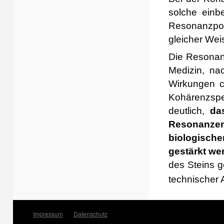
solche einb
Resonanzpot
gleicher Weis
Die Resonan
Medizin, nac
Wirkungen c
Kohärenzspek
deutlich,
da
Resonanzen 
biologisch
gestärkt we
des Steins 
technischer A
Impressum
Datenschutz