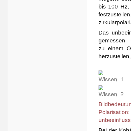
bis 100 Hz,
festzustel
zirkularpolar
Das unbeein
gemessen – 
zu einem O
herzustellen
Bildbedeutu
Polarisatio
unbeeinfluss
Bei der Koh